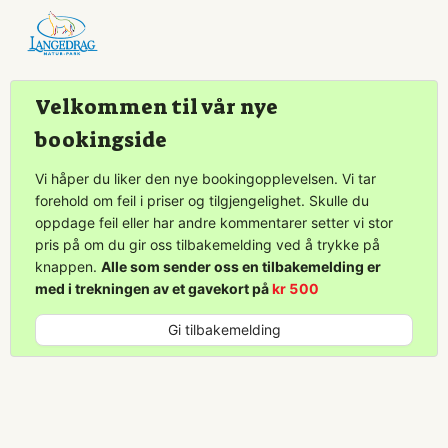
Brukeravtale
Personvernerklæring
Kontakt
oss
Velkommen til vår nye
Lukk
Lukk
bookingside
Lukk
Vi håper du liker den nye bookingopplevelsen. Vi tar
Send
forehold om feil i priser og tilgjengelighet. Skulle du
oppdage feil eller har andre kommentarer setter vi stor
pris på om du gir oss tilbakemelding ved å trykke på
knappen.
Alle som sender oss en tilbakemelding er
med i trekningen av et gavekort på
kr 500
Gi tilbakemelding